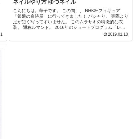
ネイルやり方 ゆづネイル
こんにちは。華子です。 この間、、 NHK杯フィギュア
「銀盤の奇跡展」に行ってきました！ パシャり。 実際より
足が短く写ってすいません。 このムラサキの特徴的な衣
装。 通称ルマンド。 2016年のショートプログラム「レッ
ツゴークレイジー」の...
01
2019.01.18