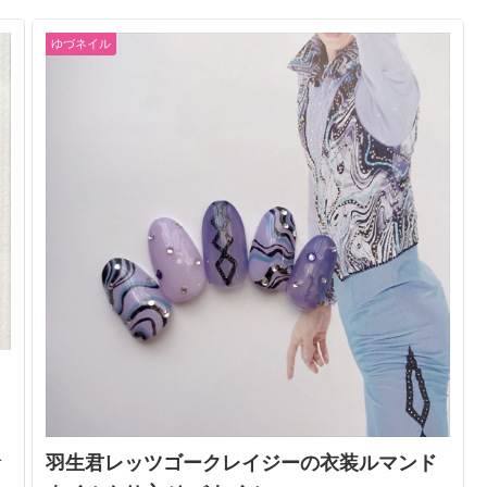
ゆづネイル
、
ベ
羽生君レッツゴークレイジーの衣装ルマンド
う