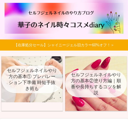
【在庫処分セール】シャイニージェル旧カラー60%オフ！＞
セルフジェルネイルやり
セルフジェルネイルやり
方の基本① プレパレー
方の基本②塗り方編｜順
ション下準備 時短手抜
番や長持ちするコツを解
き術も
説