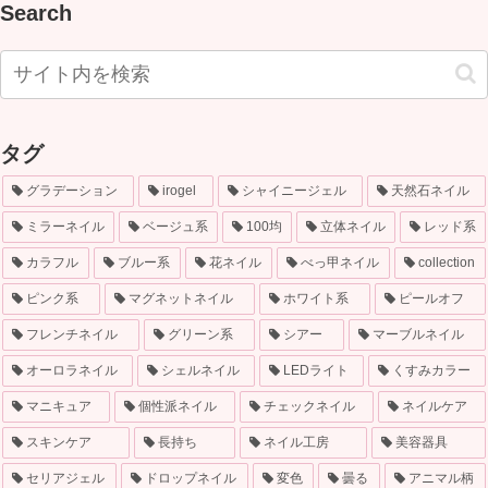
Search
タグ
グラデーション
irogel
シャイニージェル
天然石ネイル
ミラーネイル
ベージュ系
100均
立体ネイル
レッド系
カラフル
ブルー系
花ネイル
べっ甲ネイル
collection
ピンク系
マグネットネイル
ホワイト系
ピールオフ
フレンチネイル
グリーン系
シアー
マーブルネイル
オーロラネイル
シェルネイル
LEDライト
くすみカラー
マニキュア
個性派ネイル
チェックネイル
ネイルケア
スキンケア
長持ち
ネイル工房
美容器具
セリアジェル
ドロップネイル
変色
曇る
アニマル柄