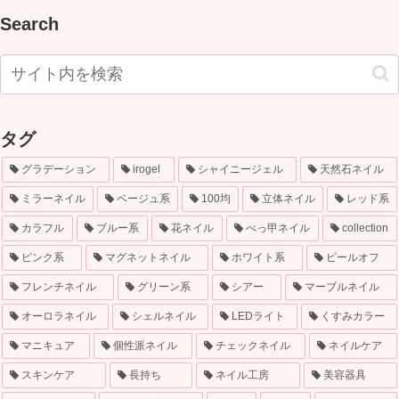
Search
タグ
グラデーション
irogel
シャイニージェル
天然石ネイル
ミラーネイル
ベージュ系
100均
立体ネイル
レッド系
カラフル
ブルー系
花ネイル
べっ甲ネイル
collection
ピンク系
マグネットネイル
ホワイト系
ピールオフ
フレンチネイル
グリーン系
シアー
マーブルネイル
オーロラネイル
シェルネイル
LEDライト
くすみカラー
マニキュア
個性派ネイル
チェックネイル
ネイルケア
スキンケア
長持ち
ネイル工房
美容器具