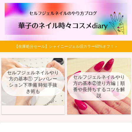
【在庫処分セール】シャイニージェル旧カラー60%オフ！＞
セルフジェルネイルやり
セルフジェルネイルやり
方の基本① プレパレー
方の基本②塗り方編｜順
ション下準備 時短手抜
番や長持ちするコツを解
き術も
説