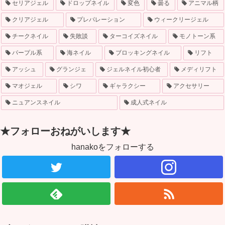
セリアジェル
ドロップネイル
変色
曇る
アニマル柄
クリアジェル
プレパレーション
ウィークリージェル
チークネイル
失敗談
ターコイズネイル
モノトーン系
パープル系
海ネイル
ブロッキングネイル
リフト
アッシュ
グランジェ
ジェルネイル初心者
メディリフト
マオジェル
シワ
ギャラクシー
アクセサリー
ニュアンスネイル
成人式ネイル
★フォローおねがいします★
hanakoをフォローする