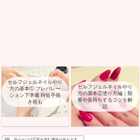
セルフジェルネイルやり
セルフジェルネイルやり
方の基本① プレパレー
方の基本②塗り方編｜順
ション下準備 時短手抜
番や長持ちするコツを解
き術も
説
PR 当ページは広告を含む場合があります。