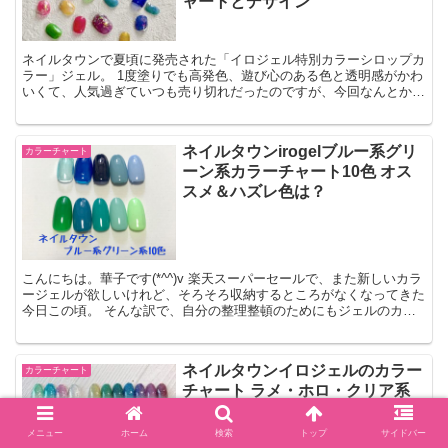
ャートとデザイン
ネイルタウンで夏頃に発売された「イロジェル特別カラーシロップカ
ラー」ジェル。 1度塗りでも高発色、遊び心のある色と透明感がかわ
いくて、人気過ぎていつも売り切れだったのですが、今回なんとかゲ
ットできました。 販売してるのは6色だけ。もっと色ん...
ネイルタウンirogelブルー系グリ
カラーチャート
ーン系カラーチャート10色 オス
スメ＆ハズレ色は？
こんにちは。華子です(*^^)v 楽天スーパーセールで、また新しいカラ
ージェルが欲しいけれど、そろそろ収納するところがなくなってきた
今日この頃。 そんな訳で、自分の整理整頓のためにもジェルのカラ
ーチャートを作成しています。 前回は、ネイルタ...
ネイルタウンイロジェルのカラー
カラーチャート
チャート ラメ・ホロ・クリア系
20色
メニュー
ホーム
検索
トップ
サイドバー