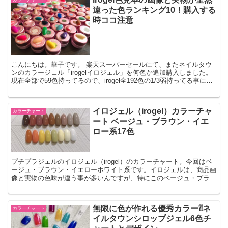
違った色ランキング10！購入する
時ココ注意
こんにちは。華子です。 楽天スーパーセールにて、またネイルタウ
ンのカラージェル「irogelイロジェル」を何色か追加購入しました。
現在全部で59色持ってるので、irogel全192色の1/3弱持ってる事にな
ります。 いっぱい持ってたつもり...
イロジェル（irogel）カラーチャ
カラーチャート
ート ベージュ・ブラウン・イエ
ロー系17色
プチプラジェルのイロジェル（irogel）のカラーチャート。今回はベ
ージュ・ブラウン・イエローホワイト系です。イロジェルは、商品画
像と実物の色味が違う事が多いんですが、特にこのベージュ・ブラウ
ン系は違う事が多く大失敗した事もありました。できるだけ肉眼で見
た色になるよう撮影しています。
無限に色が作れる優秀カラー⁈ネ
カラーチャート
イルタウンシロップジェル6色チ