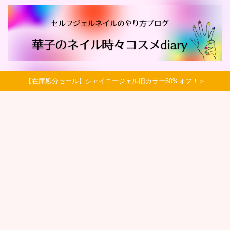
【在庫処分セール】シャイニージェル旧カラー60%オフ！＞