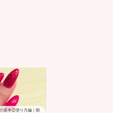
の基本②塗り方編｜順