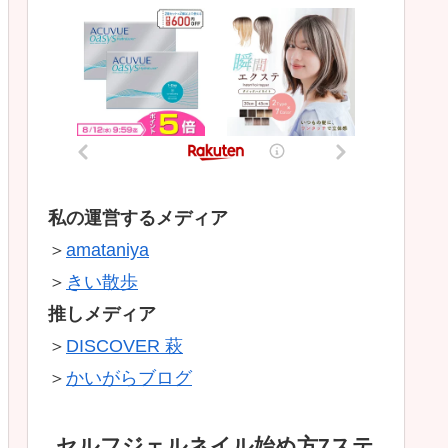
私の運営するメディア
＞
amataniya
＞
きい散歩
推しメディア
＞
DISCOVER 萩
＞
かいがらブログ
セルフジェルネイル始め方7ステ