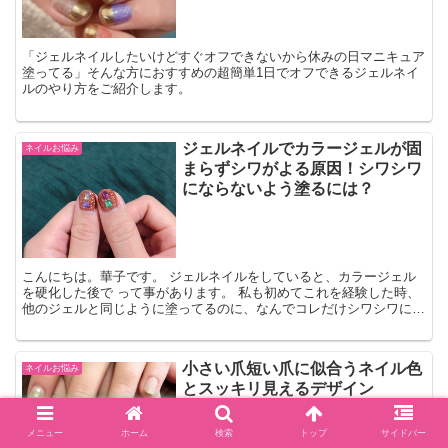
「ジェルネイルしたいけどすぐオフできないから休みの日マニキュア
塗ってる」そんな方におすすめの超簡単1日でオフできるジェルネイ
ルのやり方をご紹介します。
ジェルネイルでカラージェルが固
ネイルお悩み
まらずシワがよる原因！シワシワ
にならないよう塗るには？
こんにちは。華子です。 ジェルネイルをしていると、カラージェル
を硬化した後で って事があります。 私も初めてこれを経験した時、
他のジェルと同じように塗ってるのに、なんでコレだけシワシワにな
ったんだろう？？ とすごく不思議でした。 という事で...
小さい爪短い爪に似合うネイル色
ネイルお悩み
とスッキリ見えるデザイン
メニュー
ホーム
検索
トップ
サイドバー