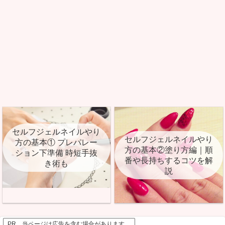
セルフジェルネイルやり
セルフジェルネイルやり
方の基本① プレパレー
方の基本②塗り方編｜順
ション下準備 時短手抜
番や長持ちするコツを解
き術も
説
PR 当ページは広告を含む場合があります。