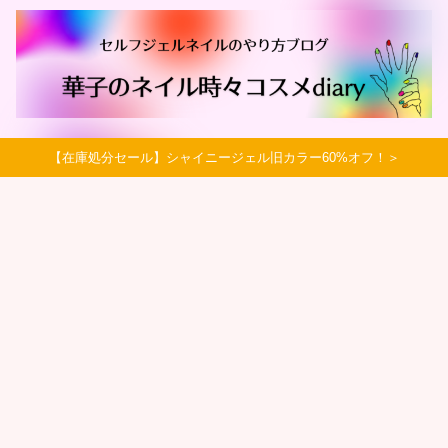
【在庫処分セール】シャイニージェル旧カラー60%オフ！＞