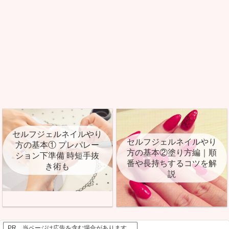
セルフジェルネイルやり
セルフジェルネイルやり
方の基本① プレパレー
方の基本②塗り方編｜順
ション下準備 時短手抜
番や長持ちするコツを解
き術も
説
PR 当ページは広告を含む場合があります。