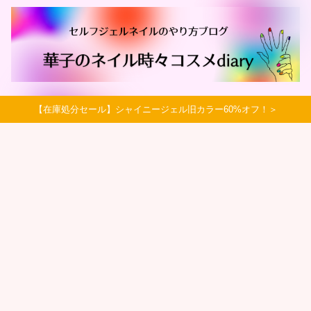
【在庫処分セール】シャイニージェル旧カラー60%オフ！＞