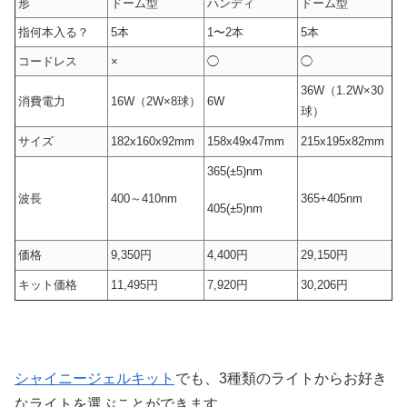
形
ドーム型
ハンディ
ドーム型
指何本入る？
5本
1〜2本
5本
コードレス
×
◯
◯
36W（1.2W×30
消費電力
16W（2W×8球）
6W
球）
サイズ
182x160x92mm
158x49x47mm
215x195x82mm
365(±5)nm
波長
400～410nm
365+405nm
405(±5)nm
価格
9,350円
4,400円
29,150円
キット価格
11,495円
7,920円
30,206円
シャイニージェルキット
でも、3種類のライトからお好き
なライトを選ぶことができます。