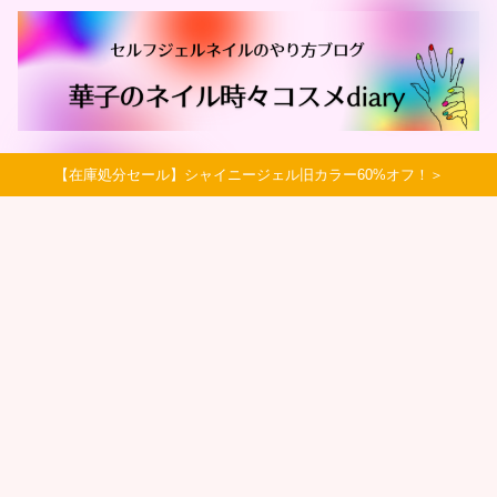
【在庫処分セール】シャイニージェル旧カラー60%オフ！＞