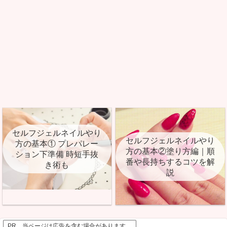
セルフジェルネイルやり
セルフジェルネイルやり
方の基本① プレパレー
方の基本②塗り方編｜順
ション下準備 時短手抜
番や長持ちするコツを解
き術も
説
PR 当ページは広告を含む場合があります。