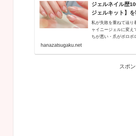
ジェルネイル歴1
ジェルキット】を
私が失敗を重ねて辿り
ャイニージェルに変え
ちが悪い・爪がボロボ
ーさん。一生懸命頑張
hanazatsugaku.net
も？
スポン