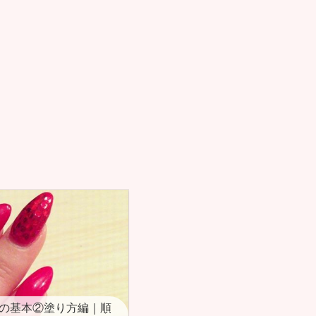
の基本②塗り方編｜順