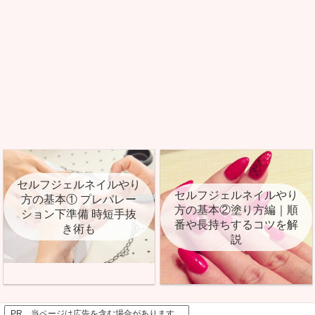
セルフジェルネイルやり
セルフジェルネイルやり
方の基本① プレパレー
方の基本②塗り方編｜順
ション下準備 時短手抜
番や長持ちするコツを解
き術も
説
PR 当ページは広告を含む場合があります。