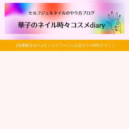
【在庫処分セール】シャイニージェル旧カラー60%オフ！＞