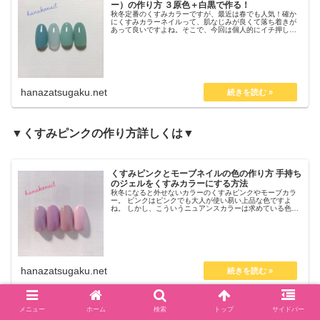
ー）の作り方 ３原色＋白黒で作る！
秋冬定番のくすみカラーですが、最近は春でも人気！確か
にくすみカラーネイルって、肌なじみが良くて落ち着きが
あって良いですよね。そこで、今回は個人的にイチ押しカ
ラー！ブルーグレー（くすみブルー）を毎度おなじみの３
原色カラージェルと白黒を使って作ってみたいと思いま
す。
hanazatsugaku.net
▼くすみピンクの作り方詳しくは▼
くすみピンクとモーブネイルの色の作り方 手持ち
のジェルをくすみカラーにする方法
秋冬になると外せないカラーのくすみピンクやモーブカラ
ー。 ピンクはピンクでも大人が使い易い上品な色ですよ
ね。 しかし、こういうニュアンスカラーは求めている色が
なかなか売ってなかったり、ネットで購入した場合画像と
実物とかなり色味が違う！！ っ...
hanazatsugaku.net
▼くすみグリーンの作り方詳しくは▼
メニュー
ホーム
検索
トップ
サイドバー