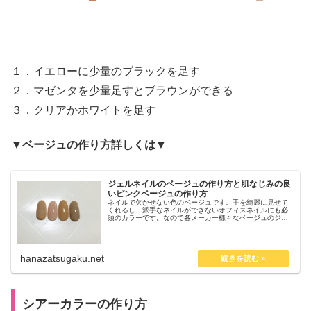
１．イエローに少量のブラックを足す
２．マゼンタを少量足すとブラウンができる
３．クリアかホワイトを足す
▼ベージュの作り方詳しくは▼
ジェルネイルのベージュの作り方と肌なじみの良
いピンクベージュの作り方
ネイルで欠かせない色のベージュです。手を綺麗に見せて
くれるし、派手なネイルができないオフィスネイルにも必
須のカラーです。なので各メーカー様々なベージュのジェ
ルが出ていますが、せっかく買ったのに自分の肌に合わな
い。という事はありませんか？自分の肌に合うベージュを
三原色カラーと白・黒を使って作ってみました。
hanazatsugaku.net
シアーカラーの作り方