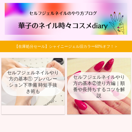
【在庫処分セール】シャイニージェル旧カラー60%オフ！＞
セルフジェルネイルやり
セルフジェルネイルやり
方の基本① プレパレー
方の基本②塗り方編｜順
ション下準備 時短手抜
番や長持ちするコツを解
き術も
説